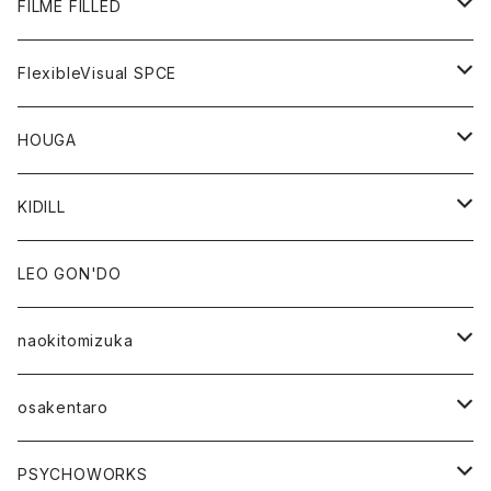
GOODS
BOTTOMS
OUTER
FILME FILLED
GOODS
TOPS
OUTER
FlexibleVisual SPCE
BOTTOMS
TOPS
TOPS
HOUGA
GOODS
BOTTOMS
GOODS
OUTER
KIDILL
GOODS
TOPS
OUTER
LEO GON'DO
BOTTOMS
TOPS
naokitomizuka
GOODS
BOTTOMS
OUTER
osakentaro
GOODS
TOPS
OUTER
PSYCHOWORKS