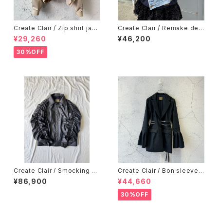
Create Clair / Zip shirt jack
Create Clair / Remake deni
et / Beige
m jacket / Blue
¥29,260
¥46,200
30%OFF
Create Clair / Smocking sl
Create Clair / Bon sleeve
eeve eco-leather jacket(M
belt jacket / Black
¥86,900
¥44,660
EN) / Black
30%OFF