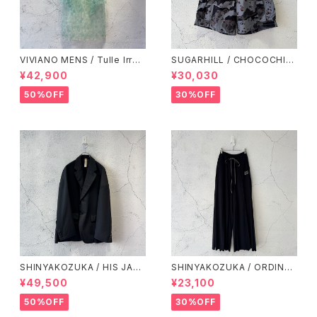
VIVIANO MENS / Tulle Irreg
SUGARHILL / CHOCOCHIP
ular Pleated Coat / PRINT
CAMO CARGO SHORTS / B
¥42,900
¥30,030
LUE CAMO
50%OFF
30%OFF
SHINYAKOZUKA / HIS JAC
SHINYAKOZUKA / ORDINAR
KET(ISSUE#7) / DAWN BLA
Y HOME PANTALON(ISSUE
¥49,500
¥23,100
CK
#8) / BLACK
50%OFF
30%OFF