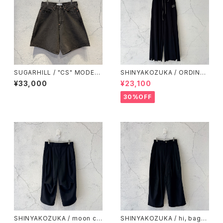
SUGARHILL / "CS" MODER
SHINYAKOZUKA / ORDINAR
N DENIM BUGGY SHORT C
Y HOME PANTALON(ISSUE
¥33,000
¥23,100
UT / GUNMETAL BLACK
#8) / BLACK
30%OFF
SHINYAKOZUKA / moon cu
SHINYAKOZUKA / hi, bagg