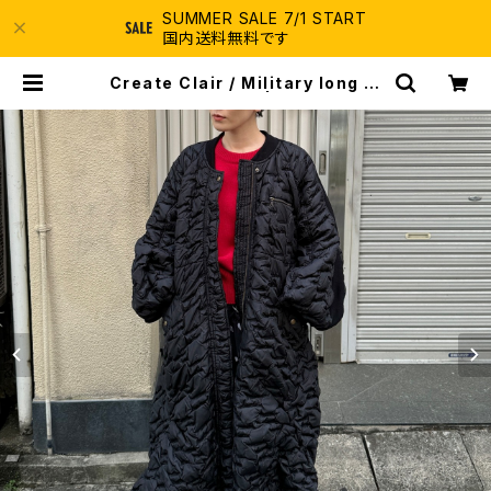
SUMMER SALE 7/1 START
国内送料無料です
Create Clair / Military long ja
cket / Black | ふぁいん