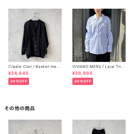
Create Clair / Basket mesh
VIVIANO MENS / Lace Trim
cardigan / Black
med Open Collar Shirts / B
¥24,640
¥36,960
LUE STRIPE
30%OFF
30%OFF
その他の商品