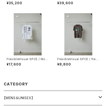
rved shorts(ISSUE#9) / nig
y(ISSUE#9) / night black
¥35,200
¥39,600
ht black
FlexibleVisual SPCE / NUT
FlexibleVisual SPCE / free
RITION LS TEE / WHITE
SPCE TEE / BROWN
¥17,600
¥8,800
CATEGORY
【MENS＆UNISEX】