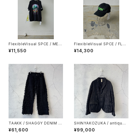
FlexibleVisual SPCE / MET
FlexibleVisual SPCE / FLEX
ALGRAPE TEE / BLACK
CAP / BLACK
¥11,550
¥14,300
TAAKK / SHAGGY DENIM P
SHINYAKOZUKA / antiqued
ANTS / BLACK
tailor(ISSUE#9) / black wit
¥61,600
¥99,000
h canvas