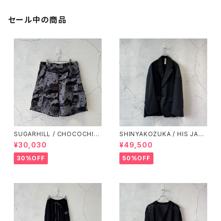
セール中の商品
SUGARHILL / CHOCOCHIP
SHINYAKOZUKA / HIS JAC
CAMO CARGO SHORTS / B
KET(ISSUE#7) / DAWN BLA
¥30,030
¥49,500
LUE CAMO
CK
30%OFF
50%OFF