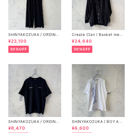
SHINYAKOZUKA / ORDINAR
Create Clair / Basket mesh
Y HOME PANTALON(ISSUE
cardigan / Black
¥23,100
¥24,640
#8) / BLACK
30%OFF
30%OFF
SHINYAKOZUKA / ORDINAR
SHINYAKOZUKA / BOY AND
Y S/S TEE(ISSUE#8) / BLAC
GIRL / WHITE
¥8,470
¥6,600
K