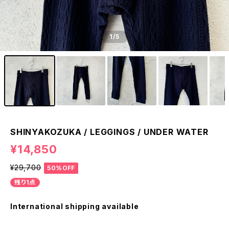
1
/5
SHINYAKOZUKA / LEGGINGS / UNDER WATER
¥14,850
¥29,700
50%OFF
残り1点
International shipping available