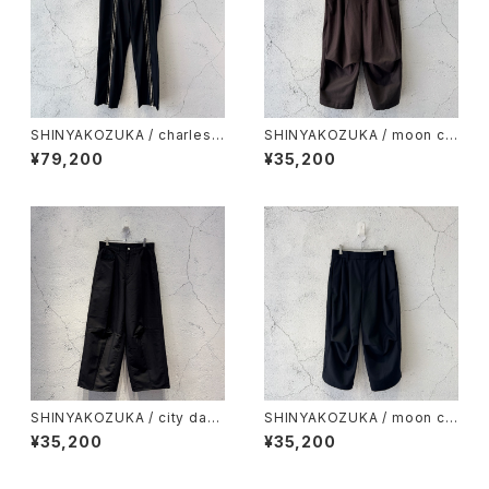
SHINYAKOZUKA / charles t
SHINYAKOZUKA / moon cu
rousers with picturesque s
rved shorts(ISSUE#9) / se
¥79,200
¥35,200
titches (ISSUE#9) / night bl
pia
ack
SHINYAKOZUKA / city dart
SHINYAKOZUKA / moon cu
s straight(ISSUE#9) / night
rved shorts(ISSUE#9) / nig
¥35,200
¥35,200
black
ht black