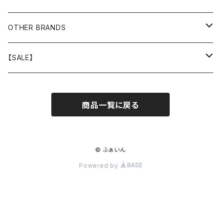
GOODS
OUTER
TOPS
OUTER
OTHER BRANDS
GOODS
BOTTOMS
TOPS
OUTER
【SALE】
GOODS
BOTTOMS
TOPS
OUTER
商品一覧に戻る
GOODS
BOTTOMS
TOPS
GOODS
BOTTOMS
© ふぁいん
Powered by
GOODS