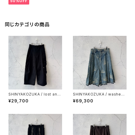
50%OFF
同じカテゴリの商品
SHINYAKOZUKA / lost and
SHINYAKOZUKA / washed
found pockets baggy with
city scottish (ISSUE#9) / a
¥29,700
¥69,300
Dickies(ISSUE#9) / night bl
ntique ice
ack