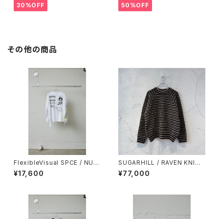
30%OFF
50%OFF
その他の商品
FlexibleVisual SPCE / NUT
SUGARHILL / RAVEN KNIT
RITION LS TEE / WHITE
PULLOVER / BLACK
¥17,600
¥77,000