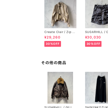
Create Clair / Zip sh
SUGARHILL /
irt jacket / Beige
OCHIP CAMO 
¥29,260
¥30,030
O SHORTS / B
AMO
30%OFF
30%OFF
その他の商品
SUGARHILL / GILL L
SHINYAKOZUKA