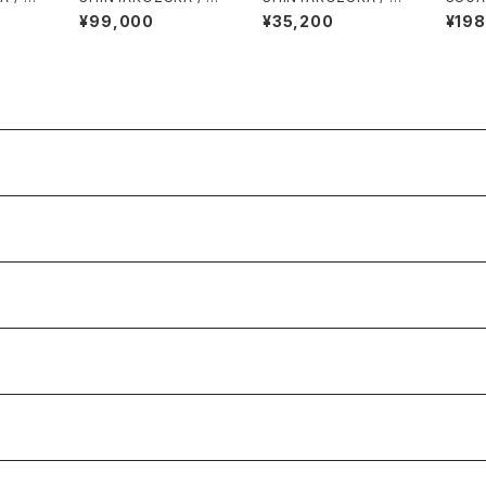
antal
tiqued tailor(ISSUE
oon curved shorts(I
K BO
¥99,000
¥35,200
¥19
 black
#9) / black with can
SSUE#9) / night bla
/ BL
vas
ck