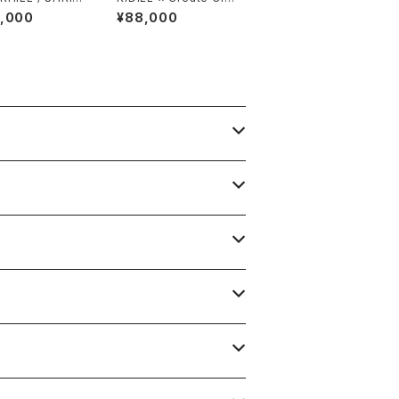
MBER JACKET
r / SMOCKING TWIS
8,000
¥88,000
ACK SHRINK
T SHIRT / PINK STR
IPE