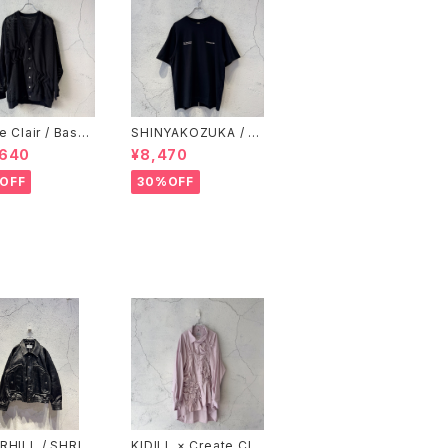
e Clair / Baske
SHINYAKOZUKA / O
h cardigan / Bl
RDINARY S/S TEE(IS
,640
¥8,470
SUE#8) / BLACK
OFF
30%OFF
RHILL / SHRIN
KIDILL × Create Clai