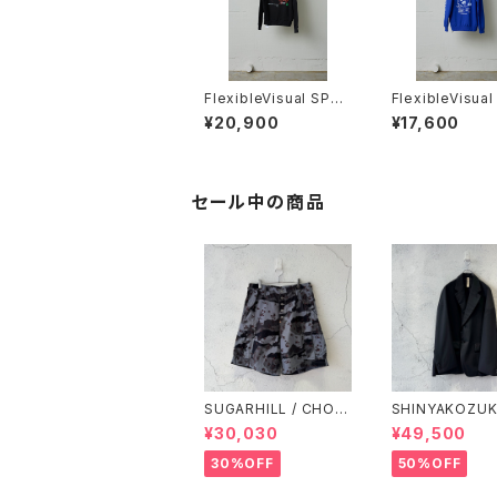
FlexibleVisual SPCE
FlexibleVisua
/ The Dance Hoodi
/ Beatnuts Da
¥20,900
¥17,600
e / BLACK
Club Hoodie /
セール中の商品
SUGARHILL / CHOC
SHINYAKOZUKA
OCHIP CAMO CARG
S JACKET(ISS
¥30,030
¥49,500
O SHORTS / BLUE C
/ DAWN BLAC
AMO
30%OFF
50%OFF