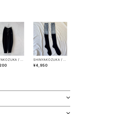
YAKOZUKA / or
SHINYAKOZUKA / sn
y home foot s
owy socks with ano
,200
¥4,950
r(ISSUE#9) / bl
nymous ism (ISSUE
#9) / falling