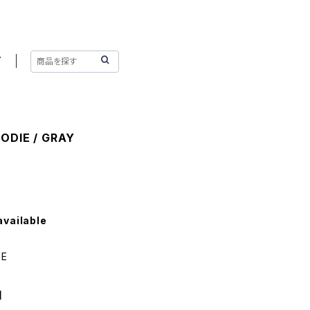
T
ODIE / GRAY
available
IE
】