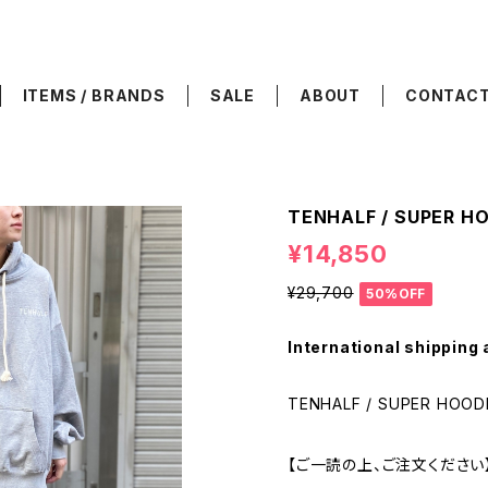
ITEMS / BRANDS
SALE
ABOUT
CONTAC
TENHALF / SUPER HO
¥14,850
¥29,700
50%OFF
International shipping 
TENHALF / SUPER HOOD
【ご一読の上、ご注文ください