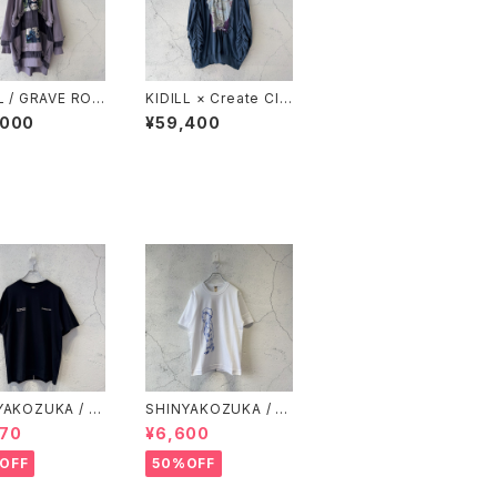
L / GRAVE ROB
KIDILL × Create Clai
PULLOVER SW
r / LOVERS SMOCKI
,000
¥59,400
/ PURPLE GREY
NG PULLOVER SWE
AT / BLUE GREY
YAKOZUKA / O
SHINYAKOZUKA / B
RY S/S TEE(IS
OY AND GIRL / WHI
470
¥6,600
8) / BLACK
TE
OFF
50%OFF