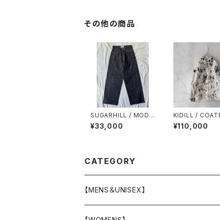
その他の商品
SUGARHILL / MODE
KIDILL / COAT
RN DENIM PANTS W
NIM JACKET /
¥33,000
¥110,000
IDE CUT / RIGID IND
E DENIM
IGO
CATEGORY
【MENS＆UNISEX】
OUTER(COAT,JACKET,BLOUSON)
【WOMENS】