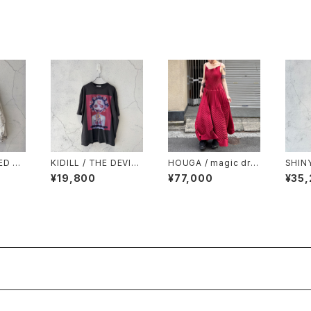
ED DE
KIDILL / THE DEVIL
HOUGA / magic dre
SHIN
 WHIT
T-SHIRT / BLACK
ss / red
dinar
¥19,800
¥77,000
¥35
oldie
ack