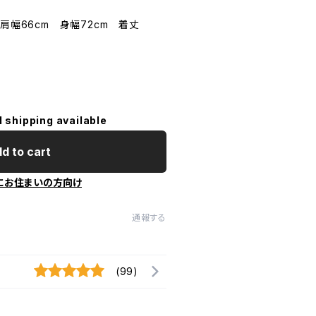
 : 肩幅66cm 身幅72cm 着丈
l shipping available
d to cart
にお住まいの方向け
通報する
(99)