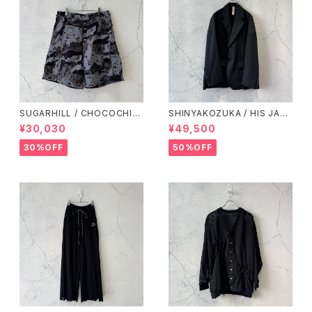
SUGARHILL / CHOCOCHIP
SHINYAKOZUKA / HIS JAC
CAMO CARGO SHORTS / B
KET(ISSUE#7) / DAWN BLA
¥30,030
¥49,500
LUE CAMO
CK
30%OFF
50%OFF