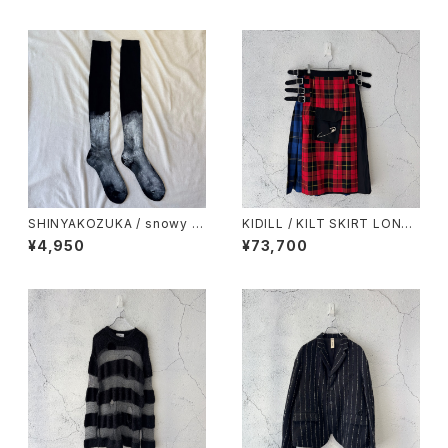
SHINYAKOZUKA / snowy s
KIDILL / KILT SKIRT LONG /
ocks with anonymous ism
TARTAN MIX
¥4,950
¥73,700
(ISSUE #9) / piled up