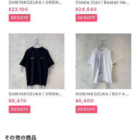
SHINYAKOZUKA / ORDINAR
Create Clair / Basket mesh
Y HOME PANTALON(ISSUE
cardigan / Black
¥23,100
¥24,640
#8) / BLACK
30%OFF
30%OFF
SHINYAKOZUKA / ORDINAR
SHINYAKOZUKA / BOY AND
Y S/S TEE(ISSUE#8) / BLAC
GIRL / WHITE
¥8,470
¥6,600
K
30%OFF
50%OFF
その他の商品