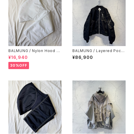
BALMUNG / Nylon Hood Sn
BALMUNG / Layered Pock
ood / White
et MA-1 / Black
¥16,940
¥86,900
30%OFF