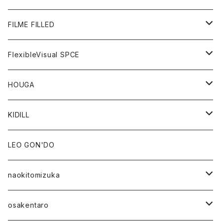
GOODS
BOTTOMS
OUTER
FILME FILLED
GOODS
TOPS
OUTER
FlexibleVisual SPCE
BOTTOMS
TOPS
TOPS
HOUGA
GOODS
BOTTOMS
GOODS
OUTER
KIDILL
GOODS
TOPS
OUTER
LEO GON'DO
BOTTOMS
TOPS
naokitomizuka
GOODS
BOTTOMS
OUTER
osakentaro