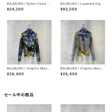
BALMUNG / Nylon Hood Sn
BALMUNG / Layered High
ood / Black
Neck Big Hoodie (AIR-C) /
¥24,200
¥82,500
Grey / size XL
BALMUNG / Graphic Mesh
BALMUNG / Graphic Mesh
Top ”Banibo” / Black
Top ”Banibo” / Light Grey
¥26,400
¥26,400
セール中の商品