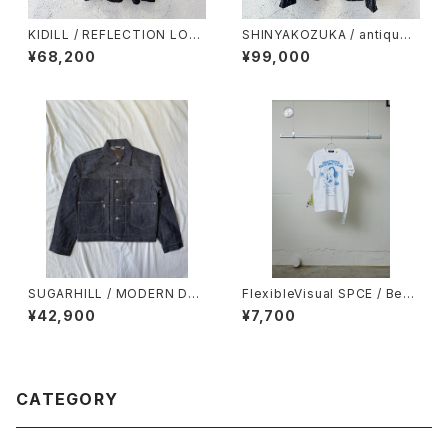
KIDILL / REFLECTION LON
SHINYAKOZUKA / antiqued
G HAIR BORDER KNIT / BLA
tailor(ISSUE#9) / black wit
¥68,200
¥99,000
CK × REFLECTION
h canvas
SUGARHILL / MODERN DEN
FlexibleVisual SPCE / Beat
IM JACKET / RIGID INDIGO
nuts Dancing Club SS TEE
¥42,900
¥7,700
/ WHITE
CATEGORY